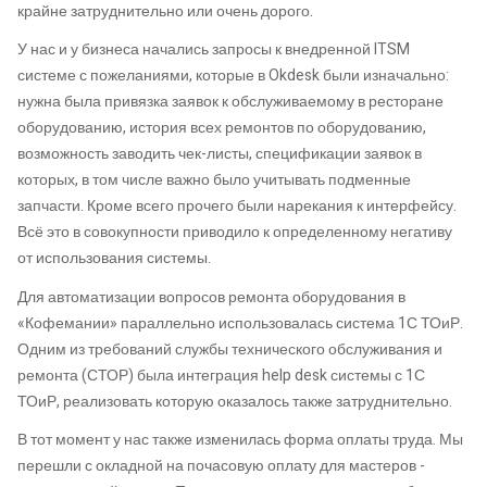
крайне затруднительно или очень дорого.
У нас и у бизнеса начались запросы к внедренной ITSM
системе с пожеланиями, которые в Okdesk были изначально:
нужна была привязка заявок к обслуживаемому в ресторане
оборудованию, история всех ремонтов по оборудованию,
возможность заводить чек-листы, спецификации заявок в
которых, в том числе важно было учитывать подменные
запчасти. Кроме всего прочего были нарекания к интерфейсу.
Всё это в совокупности приводило к определенному негативу
от использования системы.
Для автоматизации вопросов ремонта оборудования в
«Кофемании» параллельно использовалась система 1С ТОиР.
Одним из требований службы технического обслуживания и
ремонта (СТОР) была интеграция help desk системы с 1С
ТОиР, реализовать которую оказалось также затруднительно.
В тот момент у нас также изменилась форма оплаты труда. Мы
перешли с окладной на почасовую оплату для мастеров -