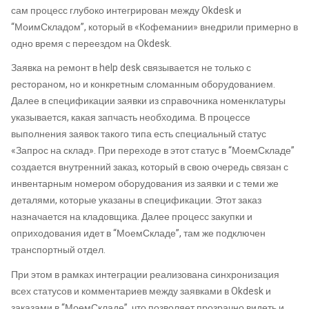
сам процесс глубоко интегрирован между Okdesk и
“МоимСкладом”, который в «Кофемании» внедрили примерно в
одно время с переездом на Okdesk.
Заявка на ремонт в help desk связывается не только с
рестораном, но и конкретным сломанным оборудованием.
Далее в спецификации заявки из справочника номенклатуры
указывается, какая запчасть необходима. В процессе
выполнения заявок такого типа есть специальный статус
«Запрос на склад». При переходе в этот статус в “МоемСкладе”
создается внутренний заказ, который в свою очередь связан с
инвентарным номером оборудования из заявки и с теми же
деталями, которые указаны в спецификации. Этот заказ
назначается на кладовщика. Далее процесс закупки и
оприходования идет в “МоемСкладе”, там же подключен
транспортный отдел.
При этом в рамках интеграции реализована синхронизация
всех статусов и комментариев между заявками в Okdesk и
заказами в “МоемСкладе”, что позволяет прозрачно видеть и