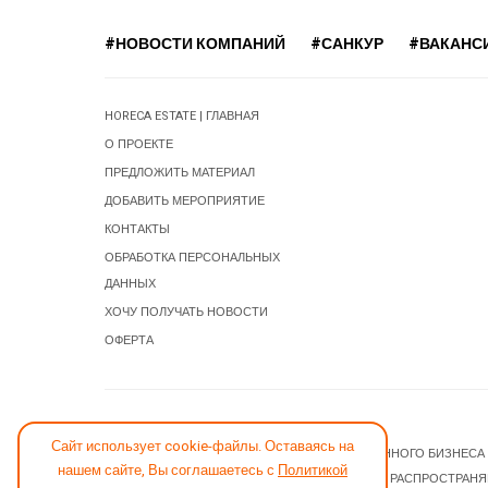
#НОВОСТИ КОМПАНИЙ
#САНКУР
#ВАКАНС
HORECA ESTATE | ГЛАВНАЯ
О ПРОЕКТЕ
ПРЕДЛОЖИТЬ МАТЕРИАЛ
ДОБАВИТЬ МЕРОПРИЯТИЕ
КОНТАКТЫ
ОБРАБОТКА ПЕРСОНАЛЬНЫХ
ДАННЫХ
ХОЧУ ПОЛУЧАТЬ НОВОСТИ
ОФЕРТА
СООБЩИТЬ ОБ ОШИБКЕ
Сайт использует cookie-файлы. Оставаясь на
© 2026 НОВОСТИ ГОСТИНИЧНОГО И РЕСТОРАННОГО БИЗНЕСА
нашем сайте, Вы соглашаетесь с
Политикой
JOOMLA! CMS
- ПРОГРАММНОЕ ОБЕСПЕЧЕНИЕ, РАСПРОСТРАН