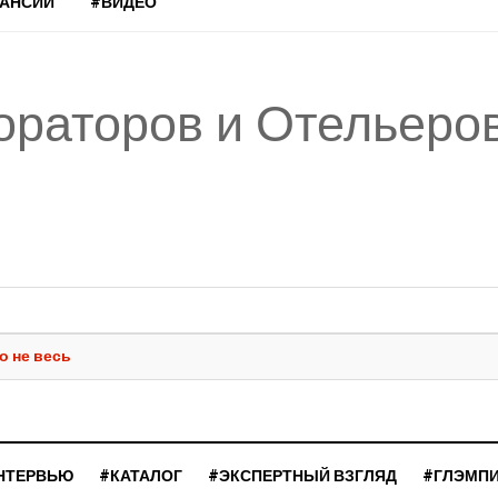
КАНСИИ
#ВИДЕО
ораторов и Отельеро
о не весь
НТЕРВЬЮ
#КАТАЛОГ
#ЭКСПЕРТНЫЙ ВЗГЛЯД
#ГЛЭМП