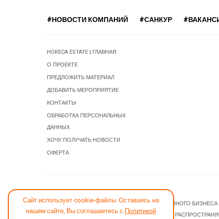
#НОВОСТИ КОМПАНИЙ
#САНКУР
#ВАКАНС
HORECA ESTATE | ГЛАВНАЯ
О ПРОЕКТЕ
ПРЕДЛОЖИТЬ МАТЕРИАЛ
ДОБАВИТЬ МЕРОПРИЯТИЕ
КОНТАКТЫ
ОБРАБОТКА ПЕРСОНАЛЬНЫХ
ДАННЫХ
ХОЧУ ПОЛУЧАТЬ НОВОСТИ
ОФЕРТА
СООБЩИТЬ ОБ ОШИБКЕ
Сайт использует cookie-файлы. Оставаясь на
© 2026 НОВОСТИ ГОСТИНИЧНОГО И РЕСТОРАННОГО БИЗНЕСА
нашем сайте, Вы соглашаетесь с
Политикой
JOOMLA! CMS
- ПРОГРАММНОЕ ОБЕСПЕЧЕНИЕ, РАСПРОСТРАН