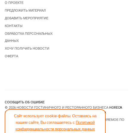
О ПРОЕКТЕ
ПРЕДЛОЖИТЬ МАТЕРИАЛ
ДОБАВИТЬ МЕРОПРИЯТИЕ
КОНТАКТЫ
ОБРАБОТКА ПЕРСОНАЛЬНЫХ
ДАННЫХ
ХОЧУ ПОЛУЧАТЬ НОВОСТИ
ОФЕРТА
СООБЩИТЬ ОБ ОШИБКЕ
© 2026 НОВОСТИ ГОСТИНИЧНОГО И РЕСТОРАННОГО БИЗНЕСА
HORECA
ESTATE
. ВСЕ ПРАВА ЗАЩИЩЕНЫ. DESIGNED BY
JOOMLART.COM
.
Сайт использует cookie-файлы. Оставаясь на
JOOMLA! CMS
- ПРОГРАММНОЕ ОБЕСПЕЧЕНИЕ, РАСПРОСТРАНЯЕМОЕ ПО
нашем сайте, Вы соглашаетесь с
Политикой
ЛИЦЕНЗИИ
GNU GENERAL PUBLIC LICENSE
.
конфиденциальности персональных данных