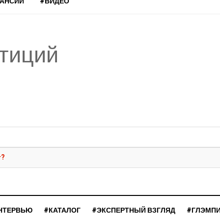
КАНСИИ
#ВИДЕО
стиций
т?
НТЕРВЬЮ
#КАТАЛОГ
#ЭКСПЕРТНЫЙ ВЗГЛЯД
#ГЛЭМП