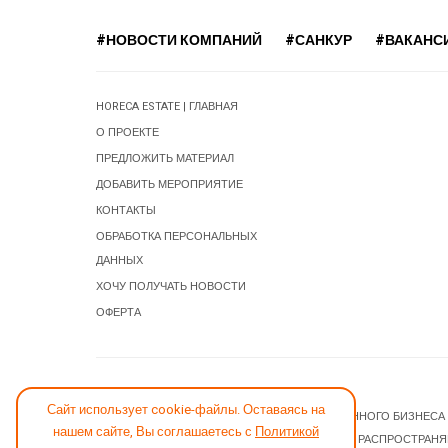
#НОВОСТИ КОМПАНИЙ
#САНКУР
#ВАКАНС
HORECA ESTATE | ГЛАВНАЯ
О ПРОЕКТЕ
ПРЕДЛОЖИТЬ МАТЕРИАЛ
ДОБАВИТЬ МЕРОПРИЯТИЕ
КОНТАКТЫ
ОБРАБОТКА ПЕРСОНАЛЬНЫХ
ДАННЫХ
ХОЧУ ПОЛУЧАТЬ НОВОСТИ
ОФЕРТА
СООБЩИТЬ ОБ ОШИБКЕ
Сайт использует cookie-файлы. Оставаясь на
© 2026 НОВОСТИ ГОСТИНИЧНОГО И РЕСТОРАННОГО БИЗНЕСА
нашем сайте, Вы соглашаетесь с
Политикой
JOOMLA! CMS
- ПРОГРАММНОЕ ОБЕСПЕЧЕНИЕ, РАСПРОСТРАН