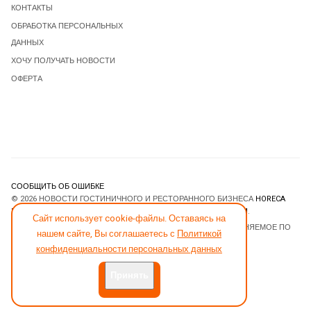
КОНТАКТЫ
ОБРАБОТКА ПЕРСОНАЛЬНЫХ
ДАННЫХ
ХОЧУ ПОЛУЧАТЬ НОВОСТИ
ОФЕРТА
СООБЩИТЬ ОБ ОШИБКЕ
© 2026 НОВОСТИ ГОСТИНИЧНОГО И РЕСТОРАННОГО БИЗНЕСА
HORECA
ESTATE
. ВСЕ ПРАВА ЗАЩИЩЕНЫ. DESIGNED BY
JOOMLART.COM
.
Сайт использует cookie-файлы. Оставаясь на
JOOMLA! CMS
- ПРОГРАММНОЕ ОБЕСПЕЧЕНИЕ, РАСПРОСТРАНЯЕМОЕ ПО
нашем сайте, Вы соглашаетесь с
Политикой
ЛИЦЕНЗИИ
GNU GENERAL PUBLIC LICENSE
.
конфиденциальности персональных данных
Принять