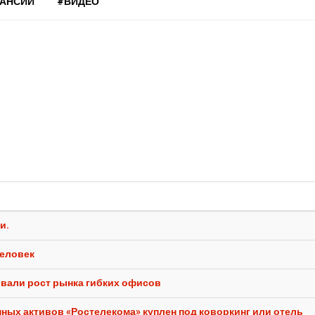
КАНСИИ
#ВИДЕО
и.
человек
овали рост рынка гибких офисов
пных активов «Ростелекома» куплен под коворкинг или отель