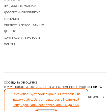
ПРЕДЛОЖИТЬ МАТЕРИАЛ
ДОБАВИТЬ МЕРОПРИЯТИЕ
КОНТАКТЫ
ОБРАБОТКА ПЕРСОНАЛЬНЫХ
ДАННЫХ
ХОЧУ ПОЛУЧАТЬ НОВОСТИ
ОФЕРТА
СООБЩИТЬ ОБ ОШИБКЕ
© 2026 НОВОСТИ ГОСТИНИЧНОГО И РЕСТОРАННОГО БИЗНЕСА
HORECA
ESTATE
. ВСЕ ПРАВА ЗАЩИЩЕНЫ. DESIGNED BY
JOOMLART.COM
.
Сайт использует cookie-файлы. Оставаясь на
JOOMLA! CMS
- ПРОГРАММНОЕ ОБЕСПЕЧЕНИЕ, РАСПРОСТРАНЯЕМОЕ ПО
нашем сайте, Вы соглашаетесь с
Политикой
ЛИЦЕНЗИИ
GNU GENERAL PUBLIC LICENSE
.
конфиденциальности персональных данных