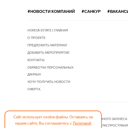
#НОВОСТИ КОМПАНИЙ
#САНКУР
#ВАКАНС
HORECA ESTATE | ГЛАВНАЯ
О ПРОЕКТЕ
ПРЕДЛОЖИТЬ МАТЕРИАЛ
ДОБАВИТЬ МЕРОПРИЯТИЕ
КОНТАКТЫ
ОБРАБОТКА ПЕРСОНАЛЬНЫХ
ДАННЫХ
ХОЧУ ПОЛУЧАТЬ НОВОСТИ
ОФЕРТА
СООБЩИТЬ ОБ ОШИБКЕ
Сайт использует cookie-файлы. Оставаясь на
© 2026 НОВОСТИ ГОСТИНИЧНОГО И РЕСТОРАННОГО БИЗНЕСА
нашем сайте, Вы соглашаетесь с
Политикой
JOOMLA! CMS
- ПРОГРАММНОЕ ОБЕСПЕЧЕНИЕ, РАСПРОСТРАН