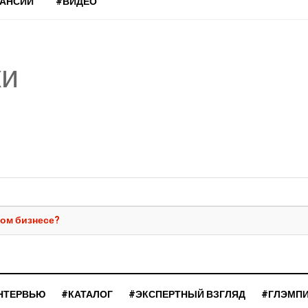
КАНСИИ
#ВИДЕО
ки
ном бизнесе?
НТЕРВЬЮ
#КАТАЛОГ
#ЭКСПЕРТНЫЙ ВЗГЛЯД
#ГЛЭМП