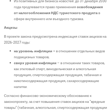
Из позитивных для бизнеса новостей: до 31 декабря 2030
года продлевается право применения
освобождения
от налогообложения НДС туристского продукта
в
сфере внутреннего или въездного туризма.
Акцизы
В проекте закона предусмотрена индексация ставок акцизов на
2026-2027 годы:
на уровень инфляции –
в отношении отдельных видов
подакцизных товаров;
сверх уровня инфляции
– в отношении таких товаров,
как этиловый спирт, винодельческая и алкогольная
продукция, спиртосодержащая продукция, табачная и
никотинсодержащая продукция, сахаросодержащие
напитки.
Согласно финансово-экономическому обоснованию к
законопроекту, за счет повышения ставок акцизов на "вредные
товары" (табачная, алкогольная, спиртосодержащая продукции