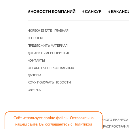
#НОВОСТИ КОМПАНИЙ
#САНКУР
#ВАКАНС
HORECA ESTATE | ГЛАВНАЯ
О ПРОЕКТЕ
ПРЕДЛОЖИТЬ МАТЕРИАЛ
ДОБАВИТЬ МЕРОПРИЯТИЕ
КОНТАКТЫ
ОБРАБОТКА ПЕРСОНАЛЬНЫХ
ДАННЫХ
ХОЧУ ПОЛУЧАТЬ НОВОСТИ
ОФЕРТА
СООБЩИТЬ ОБ ОШИБКЕ
Сайт использует cookie-файлы. Оставаясь на
© 2026 НОВОСТИ ГОСТИНИЧНОГО И РЕСТОРАННОГО БИЗНЕСА
нашем сайте, Вы соглашаетесь с
Политикой
JOOMLA! CMS
- ПРОГРАММНОЕ ОБЕСПЕЧЕНИЕ, РАСПРОСТРАН