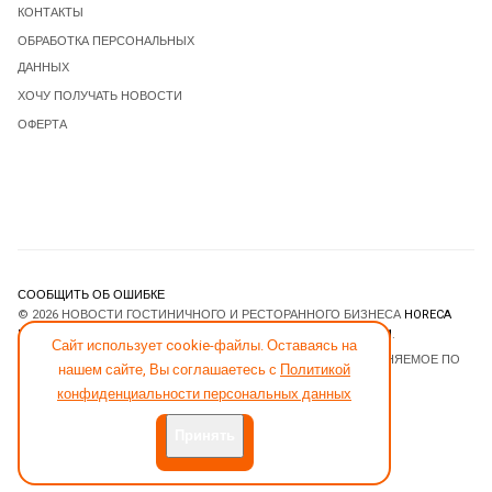
КОНТАКТЫ
ОБРАБОТКА ПЕРСОНАЛЬНЫХ
ДАННЫХ
ХОЧУ ПОЛУЧАТЬ НОВОСТИ
ОФЕРТА
СООБЩИТЬ ОБ ОШИБКЕ
© 2026 НОВОСТИ ГОСТИНИЧНОГО И РЕСТОРАННОГО БИЗНЕСА
HORECA
ESTATE
. ВСЕ ПРАВА ЗАЩИЩЕНЫ. DESIGNED BY
JOOMLART.COM
.
Сайт использует cookie-файлы. Оставаясь на
JOOMLA! CMS
- ПРОГРАММНОЕ ОБЕСПЕЧЕНИЕ, РАСПРОСТРАНЯЕМОЕ ПО
нашем сайте, Вы соглашаетесь с
Политикой
ЛИЦЕНЗИИ
GNU GENERAL PUBLIC LICENSE
.
конфиденциальности персональных данных
Принять