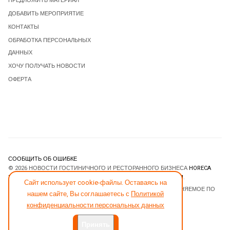
ПРЕДЛОЖИТЬ МАТЕРИАЛ
ДОБАВИТЬ МЕРОПРИЯТИЕ
КОНТАКТЫ
ОБРАБОТКА ПЕРСОНАЛЬНЫХ
ДАННЫХ
ХОЧУ ПОЛУЧАТЬ НОВОСТИ
ОФЕРТА
СООБЩИТЬ ОБ ОШИБКЕ
© 2026 НОВОСТИ ГОСТИНИЧНОГО И РЕСТОРАННОГО БИЗНЕСА
HORECA
ESTATE
. ВСЕ ПРАВА ЗАЩИЩЕНЫ. DESIGNED BY
JOOMLART.COM
.
Сайт использует cookie-файлы. Оставаясь на
JOOMLA! CMS
- ПРОГРАММНОЕ ОБЕСПЕЧЕНИЕ, РАСПРОСТРАНЯЕМОЕ ПО
нашем сайте, Вы соглашаетесь с
Политикой
ЛИЦЕНЗИИ
GNU GENERAL PUBLIC LICENSE
.
конфиденциальности персональных данных
Принять