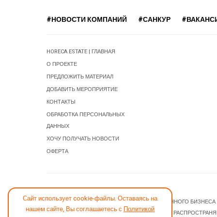
#НОВОСТИ КОМПАНИЙ
#САНКУР
#ВАКАНС
HORECA ESTATE | ГЛАВНАЯ
О ПРОЕКТЕ
ПРЕДЛОЖИТЬ МАТЕРИАЛ
ДОБАВИТЬ МЕРОПРИЯТИЕ
КОНТАКТЫ
ОБРАБОТКА ПЕРСОНАЛЬНЫХ
ДАННЫХ
ХОЧУ ПОЛУЧАТЬ НОВОСТИ
ОФЕРТА
СООБЩИТЬ ОБ ОШИБКЕ
Сайт использует cookie-файлы. Оставаясь на
© 2026 НОВОСТИ ГОСТИНИЧНОГО И РЕСТОРАННОГО БИЗНЕСА
нашем сайте, Вы соглашаетесь с
Политикой
JOOMLA! CMS
- ПРОГРАММНОЕ ОБЕСПЕЧЕНИЕ, РАСПРОСТРАН