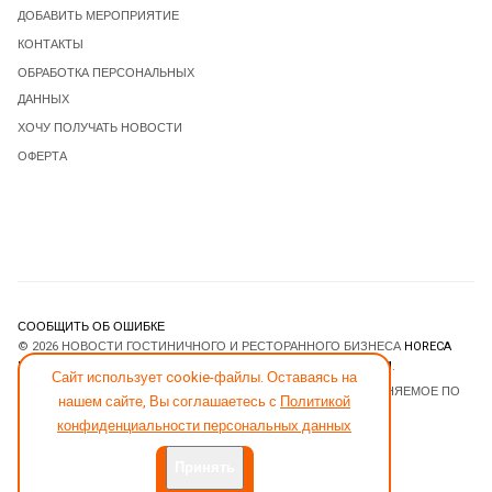
ДОБАВИТЬ МЕРОПРИЯТИЕ
КОНТАКТЫ
ОБРАБОТКА ПЕРСОНАЛЬНЫХ
ДАННЫХ
ХОЧУ ПОЛУЧАТЬ НОВОСТИ
ОФЕРТА
СООБЩИТЬ ОБ ОШИБКЕ
© 2026 НОВОСТИ ГОСТИНИЧНОГО И РЕСТОРАННОГО БИЗНЕСА
HORECA
ESTATE
. ВСЕ ПРАВА ЗАЩИЩЕНЫ. DESIGNED BY
JOOMLART.COM
.
Сайт использует cookie-файлы. Оставаясь на
JOOMLA! CMS
- ПРОГРАММНОЕ ОБЕСПЕЧЕНИЕ, РАСПРОСТРАНЯЕМОЕ ПО
нашем сайте, Вы соглашаетесь с
Политикой
ЛИЦЕНЗИИ
GNU GENERAL PUBLIC LICENSE
.
конфиденциальности персональных данных
Принять