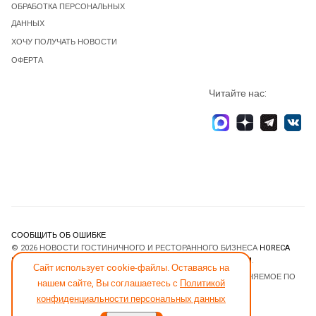
ОБРАБОТКА ПЕРСОНАЛЬНЫХ
ДАННЫХ
ХОЧУ ПОЛУЧАТЬ НОВОСТИ
ОФЕРТА
Читайте нас:
СООБЩИТЬ ОБ ОШИБКЕ
© 2026 НОВОСТИ ГОСТИНИЧНОГО И РЕСТОРАННОГО БИЗНЕСА
HORECA
ESTATE
. ВСЕ ПРАВА ЗАЩИЩЕНЫ. DESIGNED BY
JOOMLART.COM
.
Сайт использует cookie-файлы. Оставаясь на
JOOMLA! CMS
- ПРОГРАММНОЕ ОБЕСПЕЧЕНИЕ, РАСПРОСТРАНЯЕМОЕ ПО
нашем сайте, Вы соглашаетесь с
Политикой
ЛИЦЕНЗИИ
GNU GENERAL PUBLIC LICENSE
.
конфиденциальности персональных данных