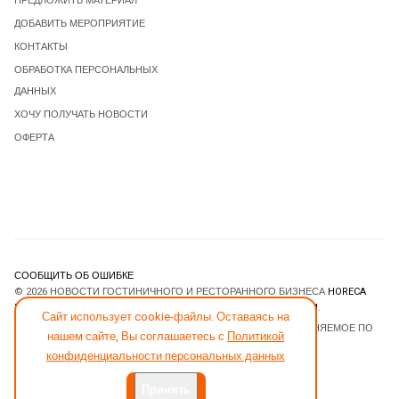
ПРЕДЛОЖИТЬ МАТЕРИАЛ
ДОБАВИТЬ МЕРОПРИЯТИЕ
КОНТАКТЫ
ОБРАБОТКА ПЕРСОНАЛЬНЫХ
ДАННЫХ
ХОЧУ ПОЛУЧАТЬ НОВОСТИ
ОФЕРТА
СООБЩИТЬ ОБ ОШИБКЕ
© 2026 НОВОСТИ ГОСТИНИЧНОГО И РЕСТОРАННОГО БИЗНЕСА
HORECA
ESTATE
. ВСЕ ПРАВА ЗАЩИЩЕНЫ. DESIGNED BY
JOOMLART.COM
.
Сайт использует cookie-файлы. Оставаясь на
JOOMLA! CMS
- ПРОГРАММНОЕ ОБЕСПЕЧЕНИЕ, РАСПРОСТРАНЯЕМОЕ ПО
нашем сайте, Вы соглашаетесь с
Политикой
ЛИЦЕНЗИИ
GNU GENERAL PUBLIC LICENSE
.
конфиденциальности персональных данных
Принять