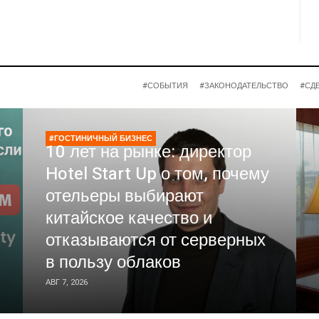
#СОБЫТИЯ
#ЗАКОНОДАТЕЛЬСТВО
#СД
#ГОСТИНИЧНЫЙ БИЗНЕС
10 лет на рынке: директор
Hotel Start Up о том, почему
отельеры выбирают
китайское качество и
отказываются от серверных
в пользу облаков
АВГ 7, 2026