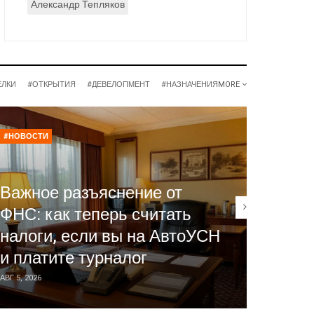
Александр Тепляков
ЕЛКИ
#ОТКРЫТИЯ
#ДЕВЕЛОПМЕНТ
#НАЗНАЧЕНИЯ
MORE
#НОВОСТИ
#НОВОСТ
Важное разъяснение от
ФНС: как теперь считать
TurnI
налоги, если вы на АвтоУСН
систе
и платите турналог
для о
АВГ 5, 2026
АВГ 5, 2026