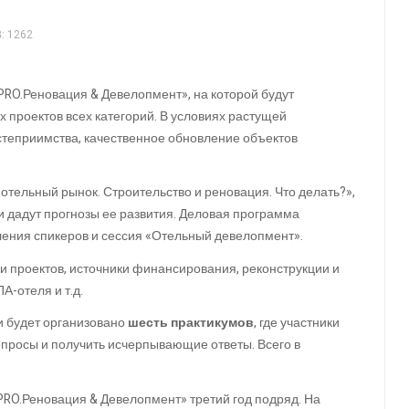
 1262
RO.Реновация & Девелопмент», на которой будут
 проектов всех категорий. В условиях растущей
степриимства, качественное обновление объектов
тельный рынок. Строительство и реновация. Что делать?»,
 и дадут прогнозы ее развития. Деловая программа
ления спикеров и сессия «Отельный девелопмент».
и проектов, источники финансирования, реконструкции и
А-отеля и т.д.
и будет организовано
шесть практикумов
, где участники
опросы и получить исчерпывающие ответы. Всего в
RO.Реновация & Девелопмент» третий год подряд. На