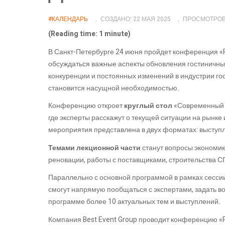
#КАЛЕНДАРЬ
СОЗДАНО: 22 МАЯ 2025
ПРОСМОТРОВ:
(Reading time: 1 minute)
В Санкт-Петербурге 24 июня пройдет конференция «P
обсуждаться важные аспекты обновления гостиничных
конкуренции и постоянных изменений в индустрии го
становится насущной необходимостью.
Конференцию откроет
круглый стол
«Современный о
где эксперты расскажут о текущей ситуации на рынке
мероприятия представлена в двух форматах: выступ
Темами лекционной части
станут вопросы экономик
реновации, работы с поставщиками, строительства СП
Параллельно с основной программой в рамках сесси
смогут напрямую пообщаться с экспертами, задать в
программе более 10 актуальных тем и выступлений.
Компания Best Event Group проводит конференцию «P