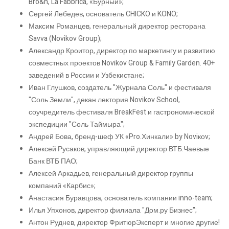
Bro&n, La Fabbrica, «Бурный»;
Сергей Лебедев, основатель CHICKO и KONO;
Максим Романцев, генеральный директор ресторана
Savva (Novikov Group);
Александр Кроитор, директор по маркетингу и развитию
совместных проектов Novikov Group & Family Garden. 40+
заведений в России и Узбекистане;
Иван Глушков, создатель "Журнала Соль" и фестиваля
"Соль Земли", декан лектория Novikov School,
соучредитель фестиваля BreakFest и гастрономической
экспедиции "Соль Таймыра";
Андрей Бова, бренд-шеф УК «Pro.Хинкали» by Noviкоv;
Алексей Русаков, управляющий директор ВТБ.Чаевые
Банк ВТБ ПАО;
Алексей Аркадьев, генеральный директор группы
компаний «Карбис»;
Анастасия Буравцова, основатель компании inno-team;
Илья Упхонов, директор филиала "Дом.ру Бизнес";
Антон Руднев, директор ФритюрЭксперт и многие другие!