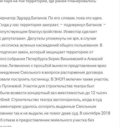
й парк на той территории, где ранее планировалось
ернатор Эдуард Батанов. По его словам, пока это идея,
огда у нас территория заиграет, – подчеркнул Батанов. –
 сопутствующим благоустройством. Инвестор сделает
 депутатами». Депутаты упомянуты не зря, в случае
 из списка зеленых насаждений общего пользования. В
подписал закон, который защищает территорию от
ного собрания Петербурга Борис Вишневский и Алексей
гею Литвиненко с просьбой вынести представление врио
ромедление Смольного в вопросе расторжения договора
вали построить гостиницу. В ЗНОП включен также участок,
 Пугачевой. Участок для строительства театра был
 были возвести концертный зал вместимостью до 12 тысяч
блей. Строительство театра застопорилось, когда в суд
арламентарию удалось оспорить выданные Смольным
ники так и не выдали, не помог даже суд. В сентябре 2018
б отказе в предоставлении земельного участка без
в суде.