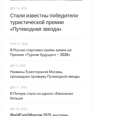
ДЕК 16, 2025
Стали известны победители
туристической премии
«Путеводная звезда»
ЯНВ 21, 2026
В России стартовал приём заявок на
Премию «Туризм будущего – 2026»
ДЕК 5, 2025
Названы 5 ресторанов Москвы,
прошедших проверку Путеводной звезды
ДЕК 11, 2025
В Питере стало на одного «Евгенича»
больше
АВГ 29, 2025
WorldFood Moscow 2025: выставка,