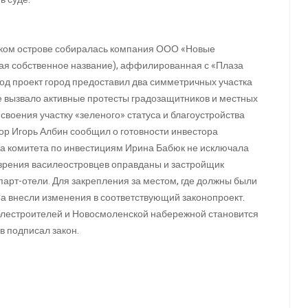
вском острове собиралась компания ООО «Новые
ая собственное название), аффилированная с «Плаза
од проект город предоставил два симметричных участка
е вызвало активные протесты градозащитников и местных
своения участку «зеленого» статуса и благоустройства
ор Игорь Албин сообщил о готовности инвестора
ава комитета по инвестициям Ирина Бабюк не исключала
озрения василеостровцев оправданы и застройщик
парт-отели. Для закрепления за местом, где должны были
Са внесли изменения в соответствующий законопроект.
блестроителей и Новосмоленской набережной становится
в подписал закон.