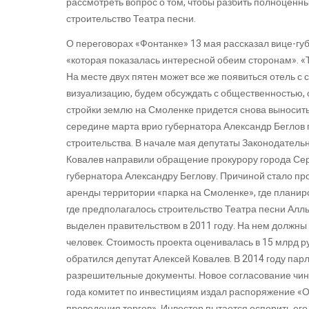
рассмотреть вопрос о том, чтобы разбить полноценны
строительство Театра песни.
О переговорах «Фонтанке» 13 мая рассказал вице-губ
«которая показалась интересной обеим сторонам». «Т
На месте двух пятен может все же появиться отель с
визуализацию, будем обсуждать с общественностью, с
стройки землю на Смоленке придется снова выносить
середине марта врио губернатора Александр Беглов 
строительства. В начале мая депутаты Законодатель
Ковалев направили обращение прокурору города Сер
губернатора Александру Беглову. Причиной стало п
аренды территории «парка на Смоленке», где планиро
где предполагалось строительство Театра песни Аллы
выделен правительством в 2011 году. На нем должны
человек. Стоимость проекта оценивалась в 15 млрд ру
обратился депутат Алексей Ковалев. В 2014 году п
разрешительные документы. Новое согласование чинов
года комитет по инвестициям издал распоряжение «О
проведения торгов». Инвестор пытается оспорить его 