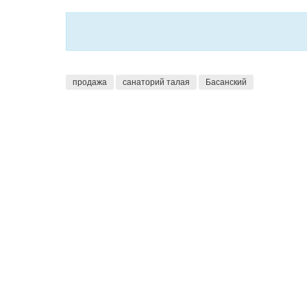
продажа
санаторий талая
Басанский