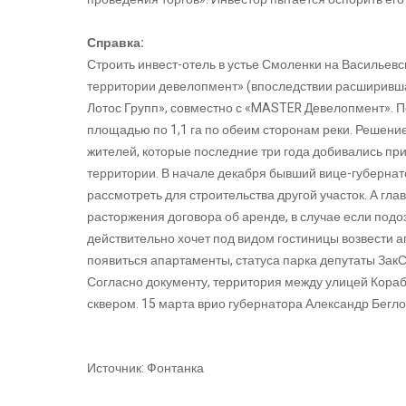
Справка:
Строить инвест-отель в устье Смоленки на Василье
территории девелопмент» (впоследствии расширивш
Лотос Групп», совместно с «MASTER Девелопмент». П
площадью по 1,1 га по обеим сторонам реки. Решени
жителей, которые последние три года добивались при
территории. В начале декабря бывший вице-губернат
рассмотреть для строительства другой участок. А гл
расторжения договора об аренде, в случае если под
действительно хочет под видом гостиницы возвести а
появиться апартаменты, статуса парка депутаты Зак
Согласно документу, территория между улицей Кора
сквером. 15 марта врио губернатора Александр Бегло
Источник: Фонтанка