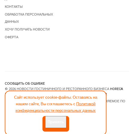
КОНТАКТЫ
ОБРАБОТКА ПЕРСОНАЛЬНЫХ
ДАННЫХ
ХОЧУ ПОЛУЧАТЬ НОВОСТИ
ОФЕРТА
СООБЩИТЬ ОБ ОШИБКЕ
© 2026 НОВОСТИ ГОСТИНИЧНОГО И РЕСТОРАННОГО БИЗНЕСА
HORECA
ESTATE
. ВСЕ ПРАВА ЗАЩИЩЕНЫ. DESIGNED BY
JOOMLART.COM
.
Сайт использует cookie-файлы. Оставаясь на
JOOMLA! CMS
- ПРОГРАММНОЕ ОБЕСПЕЧЕНИЕ, РАСПРОСТРАНЯЕМОЕ ПО
нашем сайте, Вы соглашаетесь с
Политикой
ЛИЦЕНЗИИ
GNU GENERAL PUBLIC LICENSE
.
конфиденциальности персональных данных
Принять