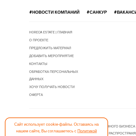
#НОВОСТИ КОМПАНИЙ
#САНКУР
#ВАКАНС
HORECA ESTATE | ГЛАВНАЯ
О ПРОЕКТЕ
ПРЕДЛОЖИТЬ МАТЕРИАЛ
ДОБАВИТЬ МЕРОПРИЯТИЕ
КОНТАКТЫ
ОБРАБОТКА ПЕРСОНАЛЬНЫХ
ДАННЫХ
ХОЧУ ПОЛУЧАТЬ НОВОСТИ
ОФЕРТА
СООБЩИТЬ ОБ ОШИБКЕ
Сайт использует cookie-файлы. Оставаясь на
© 2026 НОВОСТИ ГОСТИНИЧНОГО И РЕСТОРАННОГО БИЗНЕСА
нашем сайте, Вы соглашаетесь с
Политикой
JOOMLA! CMS
- ПРОГРАММНОЕ ОБЕСПЕЧЕНИЕ, РАСПРОСТРАН