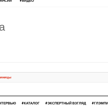
КАНСИИ
#ВИДЕО
а
тиницы
НТЕРВЬЮ
#КАТАЛОГ
#ЭКСПЕРТНЫЙ ВЗГЛЯД
#ГЛЭМП