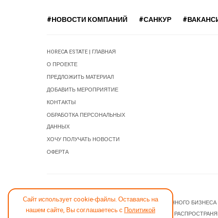
#НОВОСТИ КОМПАНИЙ
#САНКУР
#ВАКАНС
HORECA ESTATE | ГЛАВНАЯ
О ПРОЕКТЕ
ПРЕДЛОЖИТЬ МАТЕРИАЛ
ДОБАВИТЬ МЕРОПРИЯТИЕ
КОНТАКТЫ
ОБРАБОТКА ПЕРСОНАЛЬНЫХ
ДАННЫХ
ХОЧУ ПОЛУЧАТЬ НОВОСТИ
ОФЕРТА
СООБЩИТЬ ОБ ОШИБКЕ
Сайт использует cookie-файлы. Оставаясь на
© 2026 НОВОСТИ ГОСТИНИЧНОГО И РЕСТОРАННОГО БИЗНЕСА
нашем сайте, Вы соглашаетесь с
Политикой
JOOMLA! CMS
- ПРОГРАММНОЕ ОБЕСПЕЧЕНИЕ, РАСПРОСТРАН