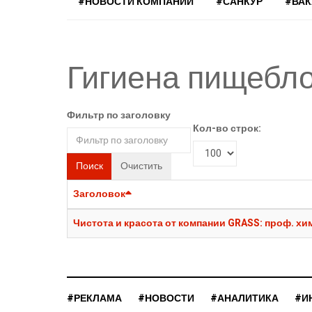
#НОВОСТИ КОМПАНИЙ
#САНКУР
#ВА
Гигиена пищебл
Фильтр по заголовку
Кол-во строк:
Поиск
Очистить
Заголовок
Чистота и красота от компании GRASS: проф. хи
#РЕКЛАМА
#НОВОСТИ
#АНАЛИТИКА
#И