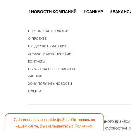
#НОВОСТИ КОМПАНИЙ
#САНКУР
#ВАКАНС
HORECA ESTATE | ГЛАВНАЯ
О ПРОЕКТЕ
ПРЕДЛОЖИТЬ МАТЕРИАЛ
ДОБАВИТЬ МЕРОПРИЯТИЕ
КОНТАКТЫ
ОБРАБОТКА ПЕРСОНАЛЬНЫХ
ДАННЫХ
ХОЧУ ПОЛУЧАТЬ НОВОСТИ
ОФЕРТА
СООБЩИТЬ ОБ ОШИБКЕ
Сайт использует cookie-файлы. Оставаясь на
© 2026 НОВОСТИ ГОСТИНИЧНОГО И РЕСТОРАННОГО БИЗНЕСА
нашем сайте, Вы соглашаетесь с
Политикой
JOOMLA! CMS
- ПРОГРАММНОЕ ОБЕСПЕЧЕНИЕ, РАСПРОСТРАН