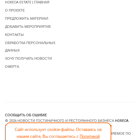
HORECA ESTATE | ГЛАВНАЯ
О ПРОЕКТЕ
ПРЕДЛОЖИТЬ МАТЕРИАЛ
ДОБАВИТЬ МЕРОПРИЯТИЕ
КОНТАКТЫ
ОБРАБОТКА ПЕРСОНАЛЬНЫХ
ДАННЫХ
ХОЧУ ПОЛУЧАТЬ НОВОСТИ
ОФЕРТА
СООБЩИТЬ ОБ ОШИБКЕ
© 2026 НОВОСТИ ГОСТИНИЧНОГО И РЕСТОРАННОГО БИЗНЕСА
HORECA
ESTATE
. ВСЕ ПРАВА ЗАЩИЩЕНЫ. DESIGNED BY
JOOMLART.COM
.
Сайт использует cookie-файлы. Оставаясь на
JOOMLA! CMS
- ПРОГРАММНОЕ ОБЕСПЕЧЕНИЕ, РАСПРОСТРАНЯЕМОЕ ПО
нашем сайте, Вы соглашаетесь с
Политикой
ЛИЦЕНЗИИ
GNU GENERAL PUBLIC LICENSE
.