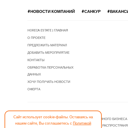
#НОВОСТИ КОМПАНИЙ
#САНКУР
#ВАКАНС
HORECA ESTATE | ГЛАВНАЯ
О ПРОЕКТЕ
ПРЕДЛОЖИТЬ МАТЕРИАЛ
ДОБАВИТЬ МЕРОПРИЯТИЕ
КОНТАКТЫ
ОБРАБОТКА ПЕРСОНАЛЬНЫХ
ДАННЫХ
ХОЧУ ПОЛУЧАТЬ НОВОСТИ
ОФЕРТА
СООБЩИТЬ ОБ ОШИБКЕ
Сайт использует cookie-файлы. Оставаясь на
© 2026 НОВОСТИ ГОСТИНИЧНОГО И РЕСТОРАННОГО БИЗНЕСА
нашем сайте, Вы соглашаетесь с
Политикой
JOOMLA! CMS
- ПРОГРАММНОЕ ОБЕСПЕЧЕНИЕ, РАСПРОСТРАН