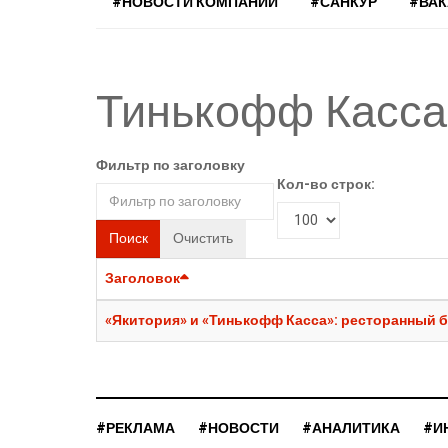
#НОВОСТИ КОМПАНИЙ
#САНКУР
#ВА
Тинькофф Касса
Фильтр по заголовку
Кол-во строк:
Поиск
Очистить
Заголовок
«Якитория» и «Тинькофф Касса»: ресторанный б
#РЕКЛАМА
#НОВОСТИ
#АНАЛИТИКА
#И