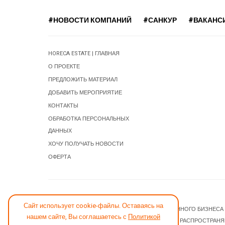
#НОВОСТИ КОМПАНИЙ
#САНКУР
#ВАКАНС
HORECA ESTATE | ГЛАВНАЯ
О ПРОЕКТЕ
ПРЕДЛОЖИТЬ МАТЕРИАЛ
ДОБАВИТЬ МЕРОПРИЯТИЕ
КОНТАКТЫ
ОБРАБОТКА ПЕРСОНАЛЬНЫХ
ДАННЫХ
ХОЧУ ПОЛУЧАТЬ НОВОСТИ
ОФЕРТА
СООБЩИТЬ ОБ ОШИБКЕ
Сайт использует cookie-файлы. Оставаясь на
© 2026 НОВОСТИ ГОСТИНИЧНОГО И РЕСТОРАННОГО БИЗНЕСА
нашем сайте, Вы соглашаетесь с
Политикой
JOOMLA! CMS
- ПРОГРАММНОЕ ОБЕСПЕЧЕНИЕ, РАСПРОСТРАН