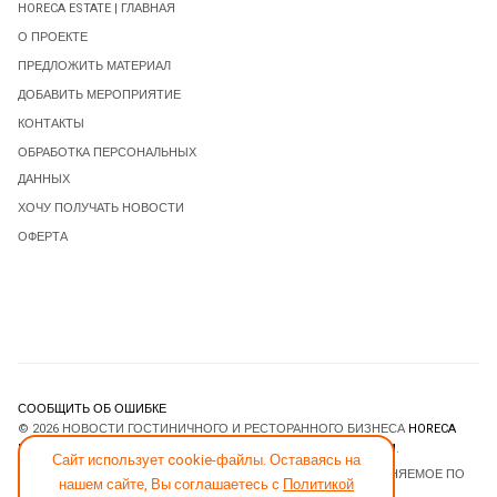
HORECA ESTATE | ГЛАВНАЯ
О ПРОЕКТЕ
ПРЕДЛОЖИТЬ МАТЕРИАЛ
ДОБАВИТЬ МЕРОПРИЯТИЕ
КОНТАКТЫ
ОБРАБОТКА ПЕРСОНАЛЬНЫХ
ДАННЫХ
ХОЧУ ПОЛУЧАТЬ НОВОСТИ
ОФЕРТА
СООБЩИТЬ ОБ ОШИБКЕ
© 2026 НОВОСТИ ГОСТИНИЧНОГО И РЕСТОРАННОГО БИЗНЕСА
HORECA
ESTATE
. ВСЕ ПРАВА ЗАЩИЩЕНЫ. DESIGNED BY
JOOMLART.COM
.
Сайт использует cookie-файлы. Оставаясь на
JOOMLA! CMS
- ПРОГРАММНОЕ ОБЕСПЕЧЕНИЕ, РАСПРОСТРАНЯЕМОЕ ПО
нашем сайте, Вы соглашаетесь с
Политикой
ЛИЦЕНЗИИ
GNU GENERAL PUBLIC LICENSE
.