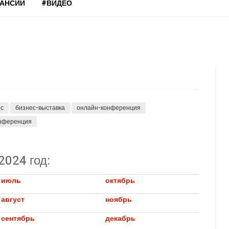
КАНСИИ
#ВИДЕО
рс
бизнес-выставка
онлайн-конференция
онференция
2024 год:
июль
октябрь
август
ноябрь
сентябрь
декабрь