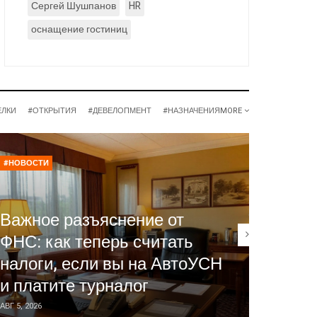
Сергей Шушпанов
HR
оснащение гостиниц
ЕЛКИ
#ОТКРЫТИЯ
#ДЕВЕЛОПМЕНТ
#НАЗНАЧЕНИЯ
MORE
#НОВОСТИ
#НОВОСТ
Отель
Важное разъяснение от
госуд
ФНС: как теперь считать
Фальк
налоги, если вы на АвтоУСН
механ
и платите турналог
для ч
АВГ 5, 2026
АВГ 5, 2026