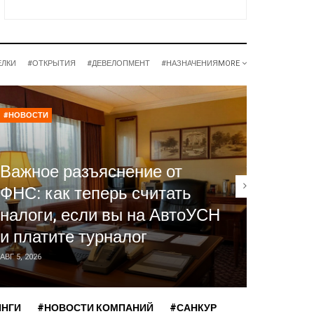
ЕЛКИ
#ОТКРЫТИЯ
#ДЕВЕЛОПМЕНТ
#НАЗНАЧЕНИЯ
MORE
#НОВОСТИ
#НОВОСТ
Отель
Важное разъяснение от
госуд
ФНС: как теперь считать
Фальк
налоги, если вы на АвтоУСН
механ
и платите турналог
для ч
АВГ 5, 2026
АВГ 5, 2026
ИНГИ
#НОВОСТИ КОМПАНИЙ
#САНКУР