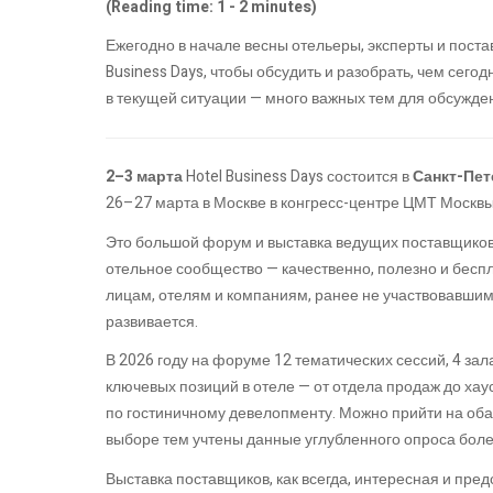
(Reading time: 1 - 2 minutes)
Ежегодно в начале весны отельеры, эксперты и поста
Business Days, чтобы обсудить и разобрать, чем сегод
в текущей ситуации — много важных тем для обсужде
2–3 марта
Hotel Business Days состоится в
Санкт-Пе
26–27 марта в Москве в конгресс-центре ЦМТ Москвы
Это большой форум и выставка ведущих поставщиков 
отельное сообщество — качественно, полезно и бесп
лицам, отелям и компаниям, ранее не участвовавшим 
развивается.
В 2026 году на форуме 12 тематических сессий, 4 за
ключевых позиций в отеле — от отдела продаж до хаус
по гостиничному девелопменту. Можно прийти на оба 
выборе тем учтены данные углубленного опроса боле
Выставка поставщиков, как всегда, интересная и пре