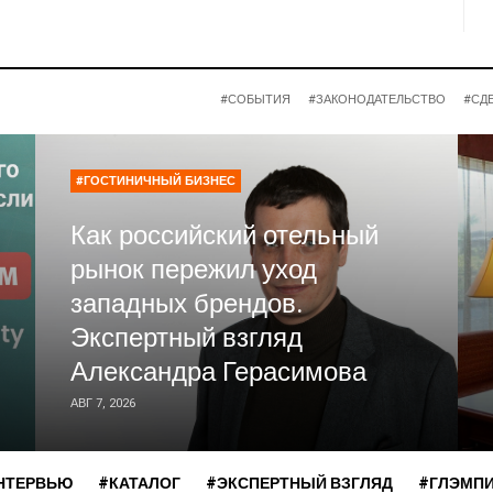
#СОБЫТИЯ
#ЗАКОНОДАТЕЛЬСТВО
#СД
#ГОСТИНИЧНЫЙ БИЗНЕС
Как российский отельный
рынок пережил уход
западных брендов.
Экспертный взгляд
Александра Герасимова
АВГ 7, 2026
НТЕРВЬЮ
#КАТАЛОГ
#ЭКСПЕРТНЫЙ ВЗГЛЯД
#ГЛЭМП