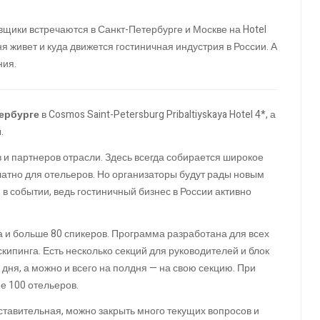
вщики встречаются в Санкт-Петербурге и Москве на Hotel
ня живет и куда движется гостиничная индустрия в России. А
ния.
тербурге
в Cosmos Saint-Petersburg Pribaltiyskaya Hotel 4*, а
.
и партнеров отрасли. Здесь всегда собирается широкое
латно для отельеров. Но организаторы будут рады новым
в событии, ведь гостиничный бизнес в России активно
ла и больше 80 спикеров. Программа разработана для всех
кипинга. Есть несколько секций для руководителей и блок
дня, а можно и всего на полдня — на свою секцию. При
е 100 отельеров.
дставительная, можно закрыть много текущих вопросов и