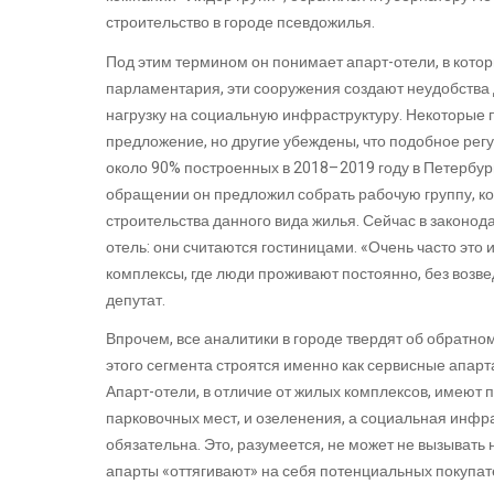
строительство в городе псевдожилья.
Под этим термином он понимает апарт-отели, в кот
парламентария, эти сооружения создают неудобства д
нагрузку на социальную инфраструктуру. Некоторые
предложение, но другие убеждены, что подобное рег
около 90% построенных в 2018–2019 году в Петербур
обращении он предложил собрать рабочую группу, к
строительства данного вида жилья. Сейчас в законод
отель: они считаются гостиницами. «Очень часто это 
комплексы, где люди проживают постоянно, без возв
депутат.
Впрочем, все аналитики в городе твердят об обратно
этого сегмента строятся именно как сервисные апар
Апарт-отели, в отличие от жилых комплексов, имеют 
парковочных мест, и озеленения, а социальная инфр
обязательна. Это, разумеется, не может не вызывать
апарты «оттягивают» на себя потенциальных покупате