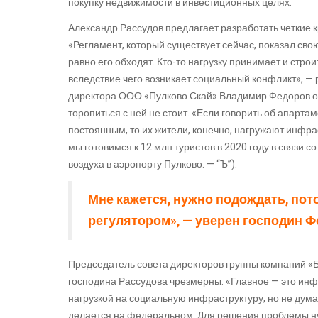
покупку недвижимости в инвестиционных целях.
Александр Рассудов предлагает разработать четкие 
«Регламент, который существует сейчас, показал св
равно его обходят. Кто-то нагрузку принимает и строит
вследствие чего возникает социальный конфликт», — 
директора ООО «Пулково Скай» Владимир Федоров оц
торопиться с ней не стоит. «Если говорить об апарт
постоянным, то их жители, конечно, нагружают инфра
мы готовимся к 12 млн туристов в 2020 году в связи с
воздуха в аэропорту Пулково. — “Ъ”).
Мне кажется, нужно подождать, пот
регулятором», — уверен господин Ф
Председатель совета директоров группы компаний «Б
господина Рассудова чрезмерны. «Главное — это ин
нагрузкой на социальную инфраструктуру, но не дума
делается на федеральном. Для решения проблемы ну