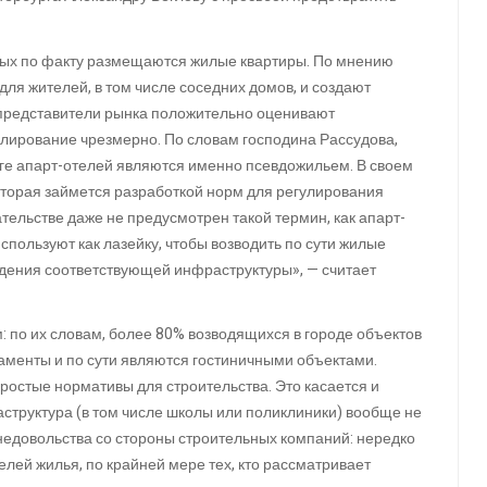
орых по факту размещаются жилые квартиры. По мнению
ля жителей, в том числе соседних домов, и создают
 представители рынка положительно оценивают
улирование чрезмерно. По словам господина Рассудова,
ге апарт-отелей являются именно псевдожильем. В своем
оторая займется разработкой норм для регулирования
ательстве даже не предусмотрен такой термин, как апарт-
используют как лазейку, чтобы возводить по сути жилые
едения соответствующей инфраструктуры», — считает
м: по их словам, более 80% возводящихся в городе объектов
таменты и по сути являются гостиничными объектами.
простые нормативы для строительства. Это касается и
аструктура (в том числе школы или поликлиники) вообще не
 недовольства со стороны строительных компаний: нередко
лей жилья, по крайней мере тех, кто рассматривает