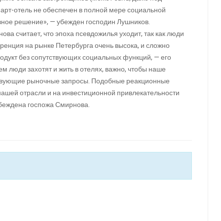
апарт-отель не обеспечен в полной мере социальной
ивное решение», — убежден господин Лушников.
ова считает, что эпоха псевдожилья уходит, так как люди
уренция на рынке Петербурга очень высока, и сложно
продукт без сопутствующих социальных функций, — его
м люди захотят и жить в отелях, важно, чтобы наше
ствующие рыночные запросы. Подобные реакционные
 нашей отрасли и на инвестиционной привлекательности
беждена госпожа Смирнова.