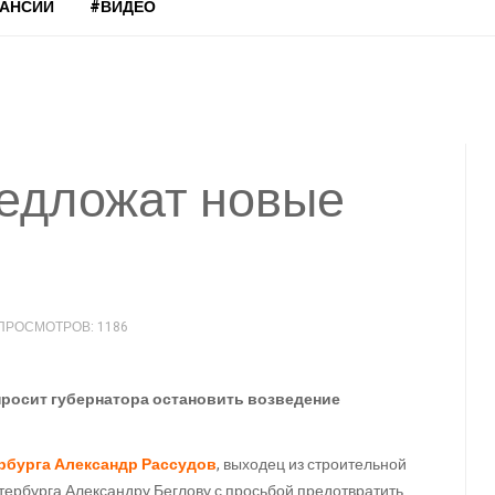
КАНСИИ
#ВИДЕО
редложат новые
ПРОСМОТРОВ: 1186
просит губернатора остановить возведение
рбурга Александр Рассудов
, выходец из строительной
тербурга Александру Беглову с просьбой предотвратить