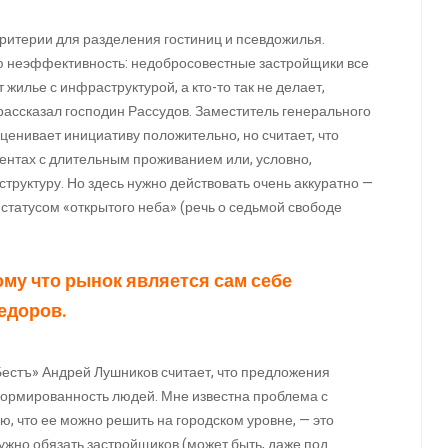
критерии для разделения гостиниц и псевдожилья.
ою неэффективность: недобросовестные застройщики все
 жилье с инфраструктурой, а кто-то так не делает,
рассказал господин Рассудов. Заместитель генерального
енивает инициативу положительно, но считает, что
аментах с длительным проживанием или, условно,
структуру. Но здесь нужно действовать очень аккуратно —
о статусом «открытого неба» (речь о седьмой свободе
ому что рынок является сам себе
едоров.
естъ» Андрей Лушников считает, что предложения
формированность людей. Мне известна проблема с
ю, что ее можно решить на городском уровне, — это
жно обязать застройщиков (может быть, даже под