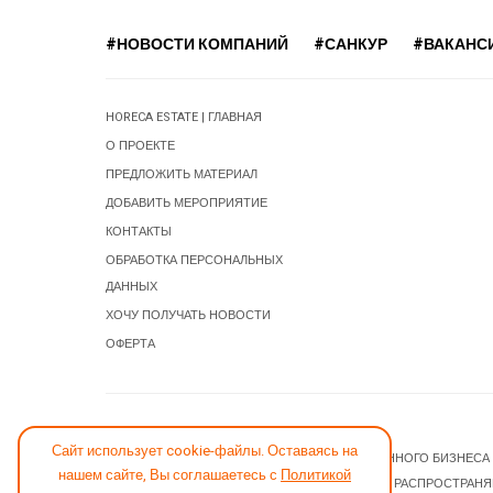
#НОВОСТИ КОМПАНИЙ
#САНКУР
#ВАКАНС
HORECA ESTATE | ГЛАВНАЯ
О ПРОЕКТЕ
ПРЕДЛОЖИТЬ МАТЕРИАЛ
ДОБАВИТЬ МЕРОПРИЯТИЕ
КОНТАКТЫ
ОБРАБОТКА ПЕРСОНАЛЬНЫХ
ДАННЫХ
ХОЧУ ПОЛУЧАТЬ НОВОСТИ
ОФЕРТА
СООБЩИТЬ ОБ ОШИБКЕ
Сайт использует cookie-файлы. Оставаясь на
© 2026 НОВОСТИ ГОСТИНИЧНОГО И РЕСТОРАННОГО БИЗНЕСА
нашем сайте, Вы соглашаетесь с
Политикой
JOOMLA! CMS
- ПРОГРАММНОЕ ОБЕСПЕЧЕНИЕ, РАСПРОСТРАН