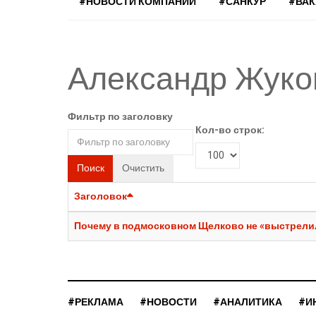
#НОВОСТИ КОМПАНИЙ
#САНКУР
#ВА
Александр Жуко
Фильтр по заголовку
Кол-во строк:
Поиск
Очистить
Заголовок
Почему в подмосковном Щелково не «выстрели
#РЕКЛАМА
#НОВОСТИ
#АНАЛИТИКА
#И