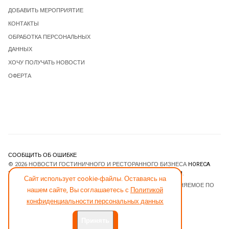
ДОБАВИТЬ МЕРОПРИЯТИЕ
КОНТАКТЫ
ОБРАБОТКА ПЕРСОНАЛЬНЫХ
ДАННЫХ
ХОЧУ ПОЛУЧАТЬ НОВОСТИ
ОФЕРТА
СООБЩИТЬ ОБ ОШИБКЕ
© 2026 НОВОСТИ ГОСТИНИЧНОГО И РЕСТОРАННОГО БИЗНЕСА
HORECA
ESTATE
. ВСЕ ПРАВА ЗАЩИЩЕНЫ. DESIGNED BY
JOOMLART.COM
.
Сайт использует cookie-файлы. Оставаясь на
JOOMLA! CMS
- ПРОГРАММНОЕ ОБЕСПЕЧЕНИЕ, РАСПРОСТРАНЯЕМОЕ ПО
нашем сайте, Вы соглашаетесь с
Политикой
ЛИЦЕНЗИИ
GNU GENERAL PUBLIC LICENSE
.
конфиденциальности персональных данных
Принять