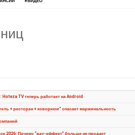
КАНСИИ
#ВИДЕО
иниц
Hoteza TV теперь работает на Android
тель + ресторан + коворкинг” спасает маржинальность
компаний
се 2026: Почему “вау-эффект” больше не продает