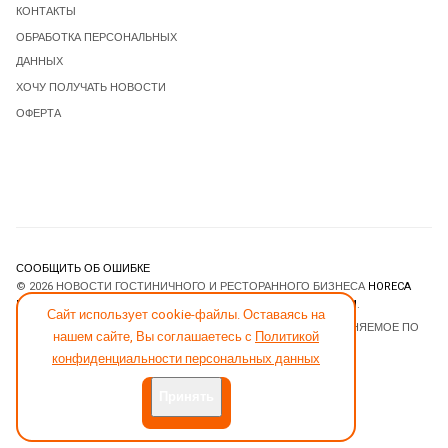
КОНТАКТЫ
ОБРАБОТКА ПЕРСОНАЛЬНЫХ
ДАННЫХ
ХОЧУ ПОЛУЧАТЬ НОВОСТИ
ОФЕРТА
СООБЩИТЬ ОБ ОШИБКЕ
© 2026 НОВОСТИ ГОСТИНИЧНОГО И РЕСТОРАННОГО БИЗНЕСА
HORECA
ESTATE
. ВСЕ ПРАВА ЗАЩИЩЕНЫ. DESIGNED BY
JOOMLART.COM
.
Сайт использует cookie-файлы. Оставаясь на
JOOMLA! CMS
- ПРОГРАММНОЕ ОБЕСПЕЧЕНИЕ, РАСПРОСТРАНЯЕМОЕ ПО
нашем сайте, Вы соглашаетесь с
Политикой
ЛИЦЕНЗИИ
GNU GENERAL PUBLIC LICENSE
.
конфиденциальности персональных данных
Принять