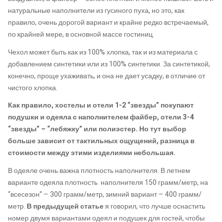
натуральные наполнители из гусиного пуха, но это, как
правило, очень дорогой вариант и крайне редко встречаемый,
по крайней мере, в основной массе гостиниц.
Чехол может быть как из 100% хлопка, так и из материала с
добавлением синтетики или из 100% синтетики. За синтетикой,
конечно, проще ухаживать, и она не дает усадку, в отличие от
чистого хлопка.
Как правило, хостелы и отели 1-2 “звезды” покупают
подушки и одеяла с наполнителем файбер, отели 3-4
“звезды” – “лебяжку” или полиэстер. Но тут выбор
больше зависит от тактильных ощущений, разница в
стоимости между этими изделиями небольшая.
В одеяле очень важна плотность наполнителя. В летнем
варианте одеяла плотность наполнителя 150 грамм/метр, на
“всесезон” – 300 грамм/метр, зимний вариант – 400 грамм/
метр.
В предыдущей статье
я говорил, что лучше оснастить
номер двумя вариантами одеял и подушек для гостей, чтобы