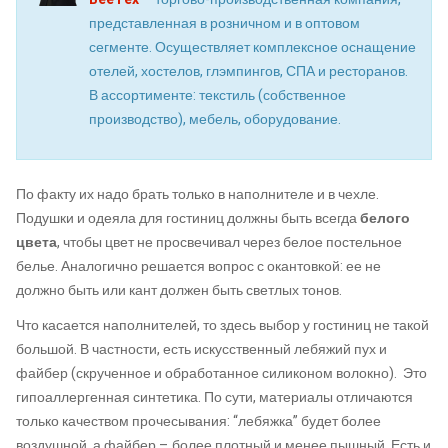
представленная в розничном и в оптовом
сегменте. Осуществляет комплексное оснащение
отелей, хостелов, глэмпингов, СПА и ресторанов.
В ассортименте: текстиль (собственное
производство), мебель, оборудование.
По факту их надо брать только в наполнителе и в чехле.
Подушки и одеяла для гостиниц должны быть всегда
белого
цвета
, чтобы цвет не просвечивал через белое постельное
белье. Аналогично решается вопрос с окантовкой: ее не
должно быть или кант должен быть светлых тонов.
Что касается наполнителей, то здесь выбор у гостиниц не такой
большой. В частности, есть искусственный лебяжий пух и
файбер (скрученное и обработанное силиконом волокно). Это
гипоаллергенная синтетика. По сути, материалы отличаются
только качеством прочесывания: “лебяжка” будет более
воздушной, а файбер – более плотный и менее пышный. Есть и