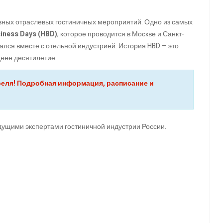
вных отраслевых гостиничных мероприятий. Одно из самых
siness Days (HBD)
, которое проводится в Москве и Санкт-
вался вместе с отельной индустрией. История HBD – это
днее десятилетие.
апреля! Подробная информация, расписание и
ущими экспертами гостиничной индустрии России.