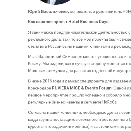
Юрий Васильченко,
основатель и руководитель Hotel
Как начался проект Hotel Business Days
Я занимаюсь предпринимательской деятельностью с 
рекламного дела, так что все мои проекты были свя
отели юга России были нашими клиентами и рекламо
Мы с Валентиной Симионел много путешествовали по
Крыму. Мы видели, как в лучшую сторону меняется го
Мощным стимулом для развития отдельной индустрии 
В июне 2016 года в рамках спецпроекта для издавае
Краснодаре
RUVIERA MICE & Events Forum
. Одной и
первое мероприятие прошло успешно и собрало много
регулярные бизнес-ивенты в сегменте HoReCa.
Согласно нашей концепции, необходимо делать сери
когда группа поставщиков отельного и ресторанног
курорты и города-миллионники) и за столиками по 