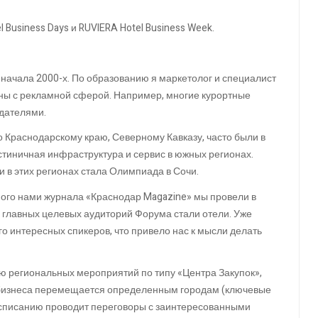
 Business Days и RUVIERA Hotel Business Week.
начала 2000-х. По образованию я маркетолог и специалист
заны с рекламной сферой. Например, многие курортные
дателями.
 Краснодарскому краю, Северному Кавказу, часто были в
стиничная инфраструктура и сервис в южных регионах.
в этих регионах стала Олимпиада в Сочи.
мого нами журнала «Краснодар Magazine» мы провели в
з главных целевых аудиторий Форума стали отели. Уже
 интересных спикеров, что привело нас к мысли делать
ю региональных мероприятий по типу «Центра Закупок»,
о бизнеса перемещается определенным городам (ключевые
расписанию проводит переговоры с заинтересованными