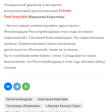
Генеральный директор в э
кспертно-
консалтингов
ой
групп
е
компаний
Premier
-
Deal
Hospitality
Марианна Королева
:
-
Честно говоря, комментировать здесь нечего.
Рекомендации
Роспотребнадзора
этого года не имеют
пересечений с Системой Классификации. Это
параллельные
прямые.
Комментировать приостановление
деятельности
«
Репинской
»
также не хотелось
бы
по
со
о
бражениям бизнес
-
этики.
Складывается такое
впечатление, что Роспотребнадзор
в этом году объявил войну
отелям
.
Роспотребнадзор
Анастасия Королева
Гостиница «Репинская»
«Эксперт Консалт Груп»