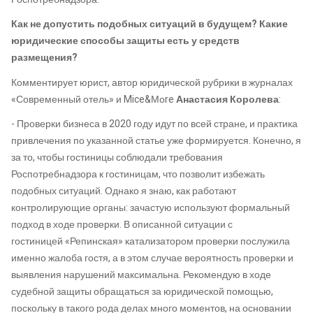
Как не допустить подобных ситуаций в будущем? Какие
юридические способы защиты есть у средств
размещения?
Комментирует
юрист,
а
втор юридической рубрики в журналах
«Современный отель» и
Mice&Моre
Анастасия Королева
:
-
Проверки бизнеса в
2020 году
идут по всей стране
,
и практика
привлечения по указанной статье уже формируется. Конечно, я
за то
,
чтобы гостиницы соблюдали
требования
Роспотребнадзора
к гостиницам
, что
позволит избежать
подобных ситуаций. Однако я знаю
,
как работают
контролирующие органы
:
зачастую используют формальный
подход в ходе проверки. В описанной ситуации с
гостиницей
«
Репинская
»
катализатором проверки послужила
именно жалоба гостя, а в этом случае вероятность проверки и
выявления нарушений максимальна. Рекомендую в ходе
судебной защиты обращаться за юридической помощью,
поскольку в такого рода делах много моментов
,
на основании