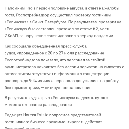
Напомним, что в первой половине августа, в ответ на жалобы
гостя, Роспотребнадзор осуществил проверку гостиницы
«Репинская» в Санкт-Петербурге. По результатам проверки на
«Репинскую был составлен протоко
л
по статье 6.3, часть
2
КоАП
, за нарушение
санэпидправил
в период пандемии.
Как сообщала
объединенная пресс-служба
судов
,
«п
роведенное с 20 по 27 июля
расследование
Роспотребнадзора
показало, что персонал за стойкой
администратора находится без масок и перчаток, на емкостях с
антисептиком отсутствует информация о концентрации
раствора, до 90% из числа персонала допускались на работу
без термометрии», — цитирует постановление.
В результате с
уд закрыл «Репинскую» на десять суток с
момента окончания расследования.
Редакция
Horeca
.
Estate
попросила представителей
гостиничного бизнеса прокомментировать действия
Роспотребнадзора
.