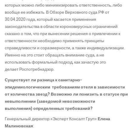
которых можно либо минимизировать ответственность
,
либо
вообще ее избежать. В Обзоре Верховного суда РФ от
30.04.2020 г
ода,
который касается применения
законодательства в области
короновирусных
ограничений
сказано о том, что при вынесении решения о привлечении к
ответственности необходимо применять принципы
справедливости и соразмерности, а также индивидуализации.
Именно на это стоит обращать внимание суда, а не
использовать формальный подход
,
как зачастую это
делает
Роспотребнадзор
.
Существует
ли разница к
сани
тарно-
эпидемиологическим
требованиям
отеля
в зависимости
от кол
ичества
звезд?
В
озможно ли пон
изить
в статусе при
невыполнении (заведомой невозможности
выполнения)
определенных требований?
Г
енеральный директор «Эксперт
Консалт
Груп
»
Елена
Малиновская
: