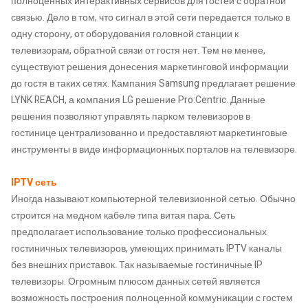
полноценных интерактивных сервисов для гостей с обратной
связью. Дело в том, что сигнал в этой сети передается только в
одну сторону, от оборудования головной станции к
телевизорам, обратной связи от гостя нет. Тем не менее,
существуют решения донесения маркетинговой информации
до гостя в таких сетях. Кампания Samsung предлагает решение
LYNK REACH, а компания LG решение Pro:Centric. Данные
решения позволяют управлять парком телевизоров в
гостинице централизованно и предоставляют маркетинговые
инструменты в виде информационных порталов на телевизоре.
IPTV сеть
Иногда называют компьютерной телевизионной сетью. Обычно
строится на медном кабеле типа витая пара. Сеть
предполагает использование только профессиональных
гостиничных телевизоров, умеющих принимать IPTV каналы
без внешних приставок. Так называемые гостиничные IP
телевизоры. Огромным плюсом данных сетей является
возможность построения полноценной коммуникации с гостем