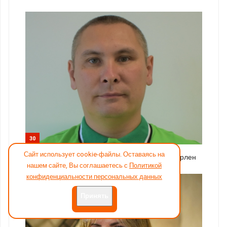
30
Сайт использует cookie-файлы. Оставаясь на
Эксперт: Денис Сариков, специалист Леруа Мерлен
нашем сайте, Вы соглашаетесь с
Политикой
конфиденциальности персональных данных
Принять