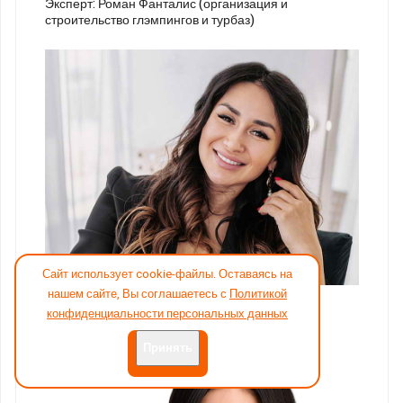
Эксперт: Роман Фанталис (организация и
строительство глэмпингов и турбаз)
Сайт использует cookie-файлы. Оставаясь на
20
нашем сайте, Вы соглашаетесь с
Политикой
Эксперт: Ирина Арефьева, стритфуд
конфиденциальности персональных данных
Принять