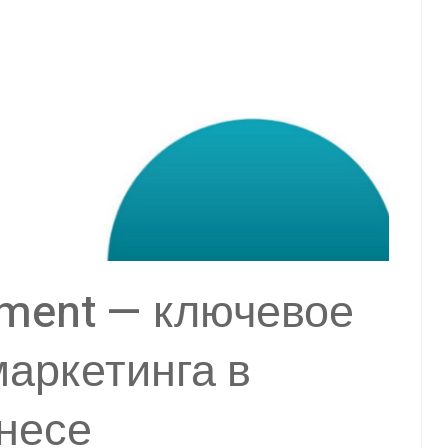
ment — ключевое
маркетинга в
несе