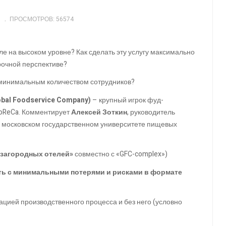
ПРОСМОТРОВ: 56574
ле на высоком уровне? Как сделать эту услугу максимально
рочной перспективе?
я минимальным количеством сотрудников?
obal Foodservice Company)
– крупный игрок фуд-
HoReCa. Комментирует
Алексей Зоткин
, руководитель
 московском государственном университете пищевых
загородных отелей»
совместно с «GFC-complex»)
ть с минимальными потерями и рисками в формате
зацией производственного процесса и без него (условно