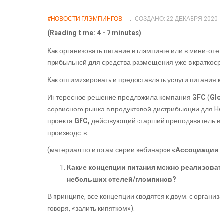
#НОВОСТИ ГЛЭМПИНГОВ
СОЗДАНО: 22 ДЕКАБРЯ 2020
(Reading time: 4 - 7 minutes)
Как организовать питание в глэмпинге или в мини-оте
прибыльной для средства размещения уже в краткос
Как оптимизировать и предоставлять услуги питани
Интересное решение предложила компания
GFC
(
Gl
сервисного рынка в продуктовой дистрибьюции для 
проекта
GFC,
действующий старший преподаватель в
производств.
(материал по итогам серии вебинаров
«Ассоциации 
Какие концепции питания можно реализова
небольших отелей/глэмпинов?
В принципе, все концепции сводятся к двум: с органи
говоря, «залить кипятком»).