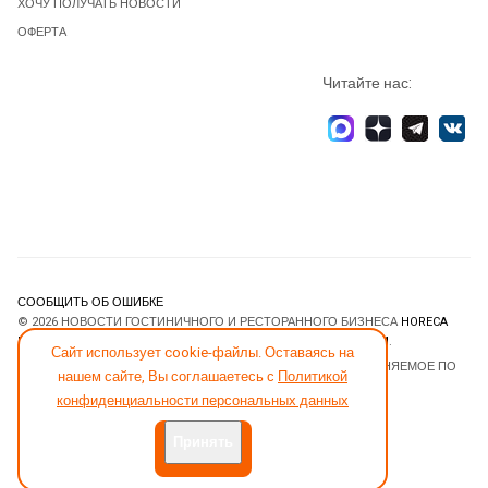
ХОЧУ ПОЛУЧАТЬ НОВОСТИ
ОФЕРТА
Читайте нас:
СООБЩИТЬ ОБ ОШИБКЕ
© 2026 НОВОСТИ ГОСТИНИЧНОГО И РЕСТОРАННОГО БИЗНЕСА
HORECA
ESTATE
. ВСЕ ПРАВА ЗАЩИЩЕНЫ. DESIGNED BY
JOOMLART.COM
.
Сайт использует cookie-файлы. Оставаясь на
JOOMLA! CMS
- ПРОГРАММНОЕ ОБЕСПЕЧЕНИЕ, РАСПРОСТРАНЯЕМОЕ ПО
нашем сайте, Вы соглашаетесь с
Политикой
ЛИЦЕНЗИИ
GNU GENERAL PUBLIC LICENSE
.
конфиденциальности персональных данных
Принять