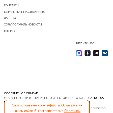
КОНТАКТЫ
ОБРАБОТКА ПЕРСОНАЛЬНЫХ
ДАННЫХ
ХОЧУ ПОЛУЧАТЬ НОВОСТИ
ОФЕРТА
Читайте нас:
СООБЩИТЬ ОБ ОШИБКЕ
© 2026 НОВОСТИ ГОСТИНИЧНОГО И РЕСТОРАННОГО БИЗНЕСА
HORECA
ESTATE
. ВСЕ ПРАВА ЗАЩИЩЕНЫ. DESIGNED BY
JOOMLART.COM
.
Сайт использует cookie-файлы. Оставаясь на
JOOMLA! CMS
- ПРОГРАММНОЕ ОБЕСПЕЧЕНИЕ, РАСПРОСТРАНЯЕМОЕ ПО
нашем сайте, Вы соглашаетесь с
Политикой
ЛИЦЕНЗИИ
GNU GENERAL PUBLIC LICENSE
.