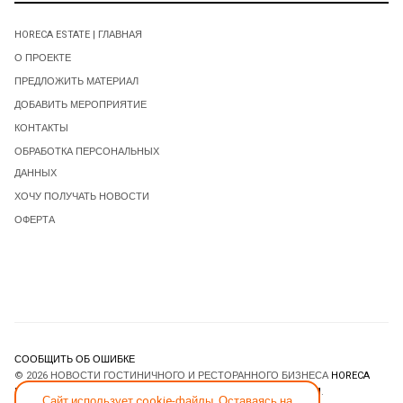
HORECA ESTATE | ГЛАВНАЯ
О ПРОЕКТЕ
ПРЕДЛОЖИТЬ МАТЕРИАЛ
ДОБАВИТЬ МЕРОПРИЯТИЕ
КОНТАКТЫ
ОБРАБОТКА ПЕРСОНАЛЬНЫХ
ДАННЫХ
ХОЧУ ПОЛУЧАТЬ НОВОСТИ
ОФЕРТА
СООБЩИТЬ ОБ ОШИБКЕ
© 2026 НОВОСТИ ГОСТИНИЧНОГО И РЕСТОРАННОГО БИЗНЕСА
HORECA
ESTATE
. ВСЕ ПРАВА ЗАЩИЩЕНЫ. DESIGNED BY
JOOMLART.COM
.
Сайт использует cookie-файлы. Оставаясь на