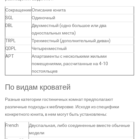
Сокращение
Описание юнита
SGL
Одиночный
DBL
Двухместный (одно большое или два
односпальных места)
TRPL
Трехместный (дополнительный диван)
QDPL
Четырехместный
APT
Апартаменты с несколькими жилыми
помещениями, рассчитанные на 4-10
постояльцев
По видам кроватей
Разные категории гостиничных комнат предполагают
различные подходы к меблировке. Исходя из специфики
конкретного юнита, в нем могут быть установлены:
French
Двуспальная, либо соединенные вместе обычные
модели