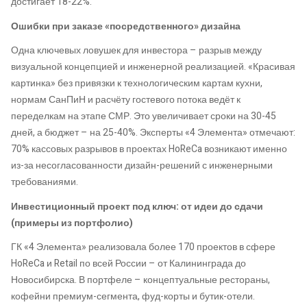
достигает 18-22%.
Ошибки при заказе «посредственного» дизайна
Одна ключевых ловушек для инвестора – разрыв между
визуальной концепцией и инженерной реализацией. «Красивая
картинка» без привязки к технологическим картам кухни,
нормам СанПиН и расчёту гостевого потока ведёт к
переделкам на этапе СМР. Это увеличивает сроки на 30-45
дней, а бюджет – на 25-40%. Эксперты «4 Элемента» отмечают:
70% кассовых разрывов в проектах HoReCa возникают именно
из-за несогласованности дизайн-решений с инженерными
требованиями.
Инвестиционный проект под ключ: от идеи до сдачи
(примеры из портфолио)
ГК «4 Элемента» реализовала более 170 проектов в сфере
HoReCa и Retail по всей России – от Калининграда до
Новосибирска. В портфеле – концептуальные рестораны,
кофейни премиум-сегмента, фуд-корты и бутик-отели.