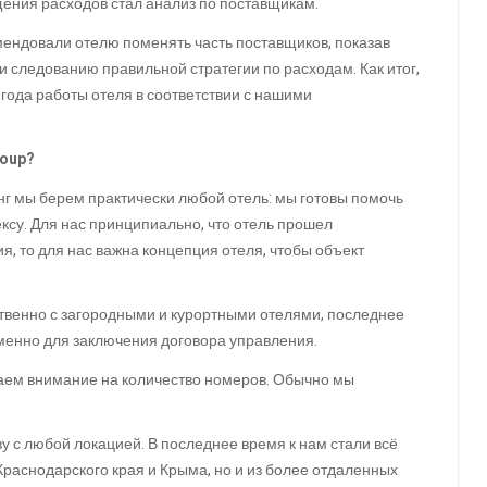
ения расходов стал анализ по поставщикам.
мендовали отелю поменять часть поставщиков, показав
 следованию правильной стратегии по расходам. Как итог,
 года работы отеля в соответствии с нашими
roup?
нг мы берем практически любой отель: мы готовы помочь
ксу. Для нас принципиально, что отель прошел
я, то для нас важна концепция отеля, чтобы объект
твенно с загородными и курортными отелями, последнее
именно для заключения договора управления.
щаем внимание на количество номеров. Обычно мы
у с любой локацией. В последнее время к нам стали всё
раснодарского края и Крыма, но и из более отдаленных