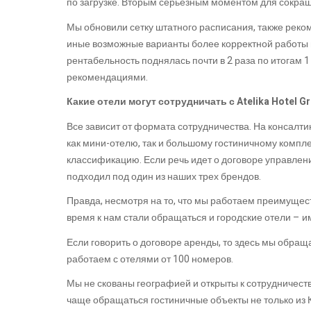
по загрузке. Вторым серьезным моментом для сокращ
Мы обновили сетку штатного расписания, также реко
иные возможные варианты более корректной работы и
рентабельность поднялась почти в 2 раза по итогам 1
рекомендациями.
Какие отели могут сотрудничать с Atelika Hotel G
Все зависит от формата сотрудничества. На консалти
как мини-отелю, так и большому гостиничному компле
классификацию. Если речь идет о договоре управлени
подходил под один из наших трех брендов.
Правда, несмотря на то, что мы работаем преимущес
время к нам стали обращаться и городские отели – 
Если говорить о договоре аренды, то здесь мы обра
работаем с отелями от 100 номеров.
Мы не скованы географией и открыты к сотрудничеств
чаще обращаться гостиничные объекты не только из К