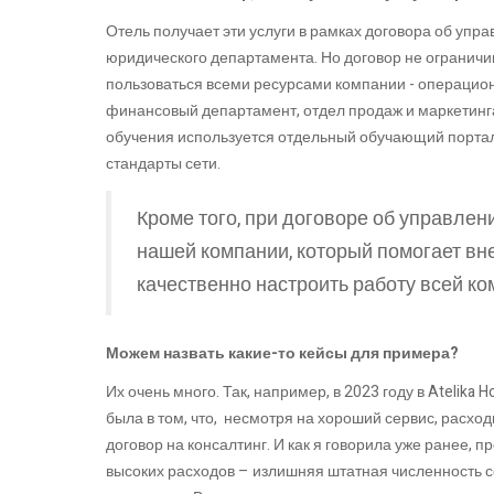
Отель получает эти услуги в рамках договора об упра
юридического департамента. Но договор не ограничи
пользоваться всеми ресурсами компании - операцио
финансовый департамент, отдел продаж и маркетинга, 
обучения используется отдельный обучающий портал
стандарты сети.
Кроме того, при договоре об управлен
нашей компании, который помогает вн
качественно настроить работу всей ко
Можем назвать какие-то кейсы для примера?
Их очень много. Так, например, в 2023 году в Atelik
была в том, что, несмотря на хороший сервис, рас
договор на консалтинг. И как я говорила уже ранее, 
высоких расходов – излишняя штатная численность с