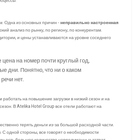
роцессы.
. Одна из основных причин -
неправильно настроенная
окий анализ по рынку, по региону, по конкурентам.
удитории, и цены устанавливаются на уровне соседнего
е цена на номер почти круглый год,
 дни. Понятно, что ни о каком
речи нет.
и работать на повышение загрузки в низкий сезон и на
зон. В Atelika Hotel Group все отели работают на
ственно терять деньги из-за большой расходной части.
ы. С одной стороны, все говорят о необходимости
ниц есть большое количество непродуманных затрат.