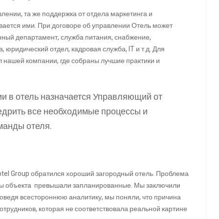
влении, та же поддержка от отдела маркетинга и
вается ими. При договоре об управлении Отель может
нный департамент, служба питания, снабжение,
юридический отдел, кадровая служба, IT и т.д. Для
 нашей компании, где собраны лучшие практики и
ии в отель назначается Управляющий от
едрить все необходимые процессы и
манды отеля.
a Hotel Group обратился хороший загородный отель. Проблема
ходы объекта превышали запланированные. Мы заключили
проведя всестороннюю аналитику, мы поняли, что причина
отрудников, которая не соответствовала реальной картине