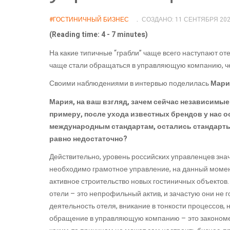
#ГОСТИНИЧНЫЙ БИЗНЕС
СОЗДАНО: 11 СЕНТЯБРЯ 20
(Reading time: 4 - 7 minutes)
На какие типичные “грабли” чаще всего наступают о
чаще стали обращаться в управляющую компанию, че
Своими наблюдениями в интервью поделилась
Мари
Мария, на ваш взгляд, зачем сейчас независим
примеру, после ухода известных брендов у нас 
международным стандартам, остались стандарты
равно недостаточно?
Действительно, уровень российских управленцев зна
необходимо грамотное управление, на данный момент 
активное строительство новых гостиничных объектов
отели – это непрофильный актив, и зачастую они не 
деятельность отеля, вникание в тонкости процессов, н
обращение в управляющую компанию – это закономер