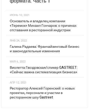
формата. Часть 1
ИЮНЬ 10, 2021
Основатель и владелец компании
«Теремок» Михаил Гончаров: о причинах
отставания в ресторанной индустрии
ЯНВ 24, 2022
Галина Радаева: Франчайзинговый бизнес
и законодательные изменения
МАЯ 6, 2022
Виолетта Гвоздовская/спикер GASTREET:
«Сейчас важна систематизация бизнеса»
АПР 12, 2021
Ресторатор Алексей Горенский: о новых
проектах, персонале и участии в
ресторанном шоу Gastreet