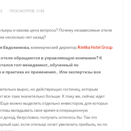
25
ПРОСМОТРОВ: 2185
тельеры и какова цена вопроса? Почему независимые отели
м несколько лет назад?
я Евдокимова
, коммерческий директор
Atelika Hotel Group
.
ые отели обращаются в управляющую компанию? К
остался топ-менеджмент, обученный по
 и практика их применения… Или экспертизы все
чительно вырос, но действующих гостиниц, которым
все-таки значительно больше. К тому же, сейчас идет
. Еще можно выделить отдельно инвесторов, для которых
готовы вкладывать свое время в операционную
о доход, безусловно, получать хотелось бы. Так что
ный шаг, если отельер хочет увеличить прибыль, но по