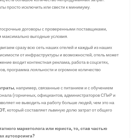
ты просто исключить или свести к минимуму.
лгосрочные договоры с проверенными поставщиками,
м максимально выгодные условия.
двигаем сразу всю сеть наших отелей и каждый из наших
ависимости от инфраструктуры и возможностей, отель может
жение входит контекстная реклама, работа в соцсетях,
ов, программа лояльности и огромное количество
атраты
, например, связанные с питанием и с обучением
сонала (горничных, официантов, администраторов СПиР и
озволяет не выводить на работу больше людей, чем это на
ФОТ
, который составляет львиную долю затрат от общего
штатного маркетолога или юриста, то, став частью
ках аутсорсинга?