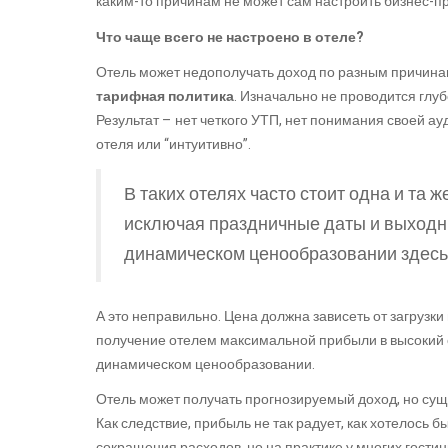
каким-то причинам не может сам настроить бизнес-п
Что чаще всего не настроено в отеле?
Отель может недополучать доход по разным причинам
тарифная политика
. Изначально не проводится глуб
Результат – нет четкого УТП, нет понимания своей а
отеля или “интуитивно”.
В таких отелях часто стоит одна и та ж
исключая праздничные даты и выходные
динамическом ценообразовании здесь 
А это неправильно. Цена должна зависеть от загрузки 
получение отелем максимальной прибыли в высокий се
динамическом ценообразовании.
Отель может получать прогнозируемый доход, но суще
Как следствие, прибыль не так радует, как хотелось б
сокращения расходов, но на практике у многих гости