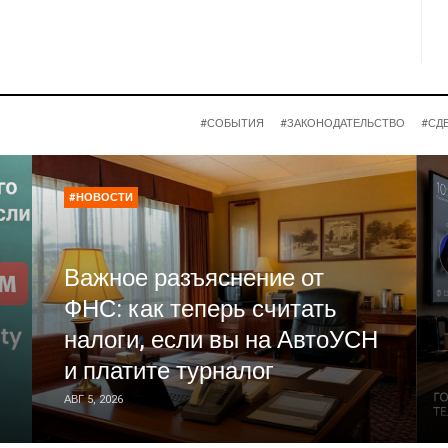
#СОБЫТИЯ
#ЗАКОНОДАТЕЛЬСТВО
#СД
#НОВОСТИ
Важное разъяснение от
ФНС: как теперь считать
налоги, если вы на АвтоУСН
и платите турналог
АВГ 5, 2026